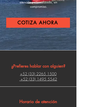
atención personalizada, sin
compromiso.
COTIZA AHORA
¿Prefieres hablar con alguien?
+52 (33) 2265 1500
+52 (33) 1495 5542
Horario de atención