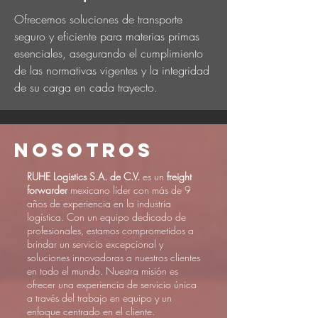
Ofrecemos soluciones de transporte
seguro y eficiente para materias primas
esenciales, asegurando el cumplimiento
de las normativas vigentes y la integridad
de su carga en cada trayecto.
Nosotros
RUHE Logistics S.A. de C.V.
es un
freight
forwarder
mexicano líder con más de 9
años de experiencia en la industria
logística.
Con un equipo dedicado de
profesionales, estamos comprometidos a
brindar un servicio excepcional y
soluciones innovadoras a nuestros clientes
en todo el mundo. Nuestra misión es
ofrecer una experiencia de servicio única
a través del trabajo en equipo y un
enfoque centrado en el cliente.