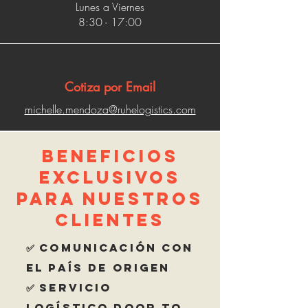
Lunes a Viernes
8:30 - 17:00
Cotiza por Email
michelle.mendoza@ruhelogistics.com
Beneficios
Exclusivos
para Nuestros
Clientes
✅ Comunicación con
el País de Origen
✅ Servicio
Logístico Door to